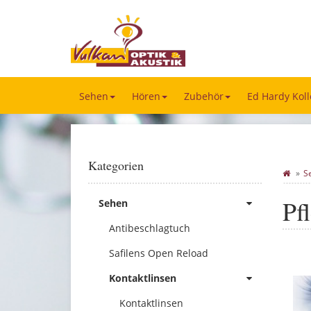
Sehen
Hören
Zubehör
Ed Hardy Koll
Kategorien
S
Pf
Sehen
Antibeschlagtuch
Safilens Open Reload
Kontaktlinsen
Kontaktlinsen