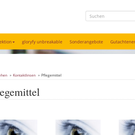
ektion
gloryfy unbreakable
Sonderangebote
Gutachtener
ehen
Kontaktlinsen
Pflegemittel
legemittel