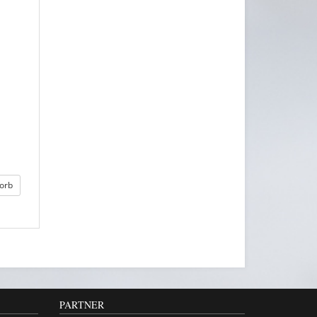
orb
PARTNER